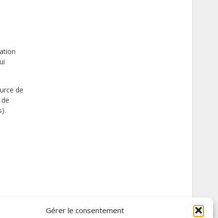
ation
ui
ource de
 de
).
Gérer le consentement