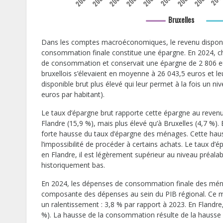
2002
2003
2004
2005
2006
2008
2009
Bruxelles
Dans les comptes macroéconomiques, le revenu disponib
consommation finale constitue une épargne. En 2024, 
de consommation et conservait une épargne de 2 806 
bruxellois s’élevaient en moyenne à 26 043,5 euros et 
disponible brut plus élevé qui leur permet à la fois un 
euros par habitant).
Le taux d’épargne brut rapporte cette épargne au revenu d
Flandre (15,9 %), mais plus élevé qu’à Bruxelles (4,7 %)
forte hausse du taux d’épargne des ménages. Cette hauss
l’impossibilité de procéder à certains achats. Le taux d
en Flandre, il est légèrement supérieur au niveau préalabl
historiquement bas.
En 2024, les dépenses de consommation finale des ménages
composante des dépenses au sein du PIB régional. Ce m
un ralentissement : 3,8 % par rapport à 2023. En Flandre, 
%). La hausse de la consommation résulte de la hausse c