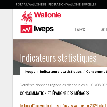
PORTAIL WALLONIE.BE
FÉDÉRATION WALLONIE-BRUXELLES
IWEPS
AC
Indicateurs statistiques
Iweps
/
Indicateurs statistiques
/
Consommat
Dernières données régionales disponibles au: 01/06/20
CONSOMMATION ET ÉPARGNE DES MÉNAGES
Le taux d’épargne brut des ménages wallons en 2024 était