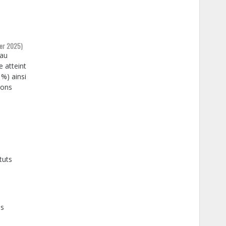
ier 2025)
 au
e atteint
 %) ainsi
ions
tuts
es