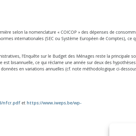
 dernière selon la nomenclature « COICOP » des dépenses de consomm
normes internationales (SEC ou Système Européen de Comptes), ce q
nistratives, l’Enquête sur le Budget des Ménages reste la principale s
 est bisannuelle, ce qui réclame une année sur deux des hypothèses
ces données en variations annuelles (cf. note méthodologique ci-dessous
3/nfcr.pdf
et
https://www.iweps.be/wp-