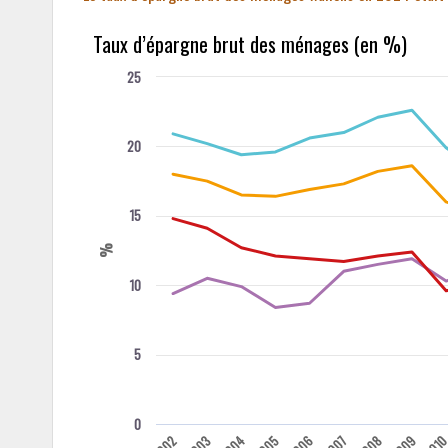
Taux d’épargne brut des ménages (en %)
25
20
15
%
10
5
0
2007
201