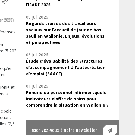
3
2024
l’ISADF 2025
09 Juil 2026
ier 2025)
Regards croisés des travailleurs
sociaux sur l’accueil de jour de bas
dépenses
seuil en Wallonie. Enjeux, évolutions
et perspectives
enu
ée (5 203
06 Juil 2026
Étude d’évaluabilité des Structures
d’accompagnement à l’autocréation
e qu’en
d’emploi (SAACE)
’une
01 Juil 2026
lonie et
Pénurie du personnel infirmier :quels
iveau
indicateurs d’offre de soins pour
comprendre la situation en Wallonie ?
cipale
rquant
les (2,6
Inscrivez-vous à notre newsletter