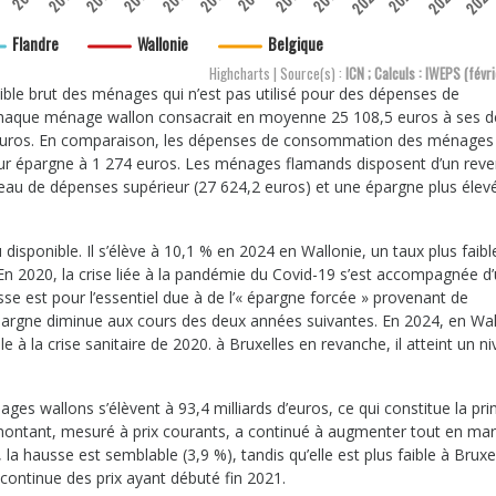
2020
2022
202
Flandre
Wallonie
Belgique
Highcharts | Source(s) :
ICN ; Calculs : IWEPS (févr
le brut des ménages qui n’est pas utilisé pour des dépenses de
chaque ménage wallon consacrait en moyenne 25 108,5 euros à ses 
euros. En comparaison, les dépenses de consommation des ménages
leur épargne à 1 274 euros. Les ménages flamands disposent d’un rev
niveau de dépenses supérieur (27 624,2 euros) et une épargne plus élev
isponible. Il s’élève à 10,1 % en 2024 en Wallonie, un taux plus faibl
. En 2020, la crise liée à la pandémie du Covid-19 s’est accompagnée d
e est pour l’essentiel due à de l’« épargne forcée » provenant de
’épargne diminue aux cours des deux années suivantes. En 2024, en Wal
e à la crise sanitaire de 2020. à Bruxelles en revanche, il atteint un n
 wallons s’élèvent à 93,4 milliards d’euros, ce qui constitue la prin
ontant, mesuré à prix courants, a continué à augmenter tout en ma
la hausse est semblable (3,9 %), tandis qu’elle est plus faible à Bruxel
ontinue des prix ayant débuté fin 2021.