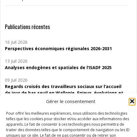
Publications récentes
16 Juil 2026
Perspectives économiques régionales 2026-2031
13 Juil 2026
Analyses endogènes et spatiales de l’ISADF 2025
09 Juil 2026
Regards croisés des travailleurs sociaux sur l’accueil
de jour de bas seuil en Wallonie. Enjeux, évolutions et
perspectives
Gérer le consentement
06 Juil 2026
Pour offrir les meilleures expériences, nous utilisons des technologies
Étude d’évaluabilité des Structures
telles que les cookies pour stocker et/ou accéder aux informations des
d’accompagnement à l’autocréation d’emploi (SAACE)
appareils. Le fait de consentir à ces technologies nous permettra de
traiter des données telles que le comportement de navigation ou les ID
uniques sur ce site. Le fait de ne pas consentir ou de retirer son