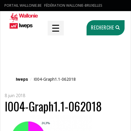
PORTAIL WALLONIE.BE
FÉDÉRATION WALLONIE-BRUXELLES
☰
RECHERCHE
Fichier média
Iweps
/
I004-Graph1.1-062018
8 juin 2018
I004-Graph1.1-062018