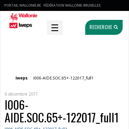
PORTAIL WALLONIE.BE
FÉDÉRATION WALLONIE-BRUXELLES
☰
RECHERCHE
Fichier média
Iweps
/
I006-AIDE.SOC.65+-122017_full1
6 décembre 2017
I006-
AIDE.SOC.65+-122017_full1
I006-AIDE.SOC.65+-122017_full1