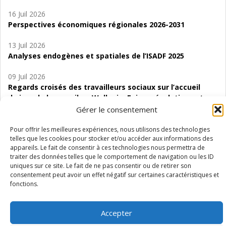
16 Juil 2026
Perspectives économiques régionales 2026-2031
13 Juil 2026
Analyses endogènes et spatiales de l’ISADF 2025
09 Juil 2026
Regards croisés des travailleurs sociaux sur l’accueil
de jour de bas seuil en Wallonie. Enjeux, évolutions et
perspectives
Gérer le consentement
06 Juil 2026
Pour offrir les meilleures expériences, nous utilisons des technologies
telles que les cookies pour stocker et/ou accéder aux informations des
Étude d’évaluabilité des Structures
appareils. Le fait de consentir à ces technologies nous permettra de
d’accompagnement à l’autocréation d’emploi (SAACE)
traiter des données telles que le comportement de navigation ou les ID
uniques sur ce site. Le fait de ne pas consentir ou de retirer son
01 Juil 2026
consentement peut avoir un effet négatif sur certaines caractéristiques et
Pénurie du personnel infirmier :quels indicateurs
fonctions.
d’offre de soins pour comprendre la situation en
Wallonie ?
Accepter