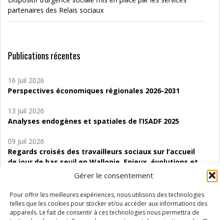
partenaires des Relais sociaux
Publications récentes
16 Juil 2026
Perspectives économiques régionales 2026-2031
13 Juil 2026
Analyses endogènes et spatiales de l’ISADF 2025
09 Juil 2026
Regards croisés des travailleurs sociaux sur l’accueil
de jour de bas seuil en Wallonie. Enjeux, évolutions et
perspectives
Gérer le consentement
06 Juil 2026
Pour offrir les meilleures expériences, nous utilisons des technologies
Étude d’évaluabilité des Structures
telles que les cookies pour stocker et/ou accéder aux informations des
d’accompagnement à l’autocréation d’emploi (SAACE)
appareils. Le fait de consentir à ces technologies nous permettra de