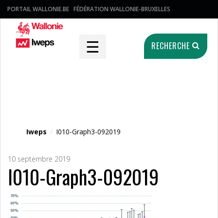
PORTAIL WALLONIE.BE
FÉDÉRATION WALLONIE-BRUXELLES
☰
RECHERCHE
Fichier média
Iweps
/
I010-Graph3-092019
10 septembre 2019
I010-Graph3-092019