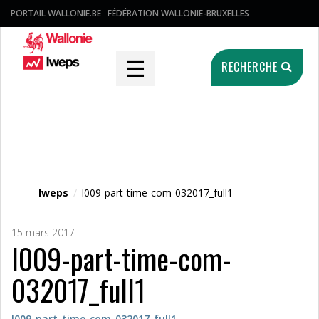
PORTAIL WALLONIE.BE
FÉDÉRATION WALLONIE-BRUXELLES
☰
RECHERCHE
Fichier média
Iweps
/
l009-part-time-com-032017_full1
15 mars 2017
l009-part-time-com-
032017_full1
l009-part-time-com-032017_full1