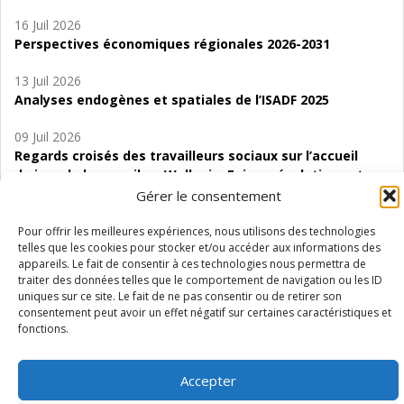
16 Juil 2026
Perspectives économiques régionales 2026-2031
13 Juil 2026
Analyses endogènes et spatiales de l’ISADF 2025
09 Juil 2026
Regards croisés des travailleurs sociaux sur l’accueil
de jour de bas seuil en Wallonie. Enjeux, évolutions et
perspectives
Gérer le consentement
06 Juil 2026
Pour offrir les meilleures expériences, nous utilisons des technologies
telles que les cookies pour stocker et/ou accéder aux informations des
Étude d’évaluabilité des Structures
appareils. Le fait de consentir à ces technologies nous permettra de
d’accompagnement à l’autocréation d’emploi (SAACE)
traiter des données telles que le comportement de navigation ou les ID
uniques sur ce site. Le fait de ne pas consentir ou de retirer son
01 Juil 2026
consentement peut avoir un effet négatif sur certaines caractéristiques et
Pénurie du personnel infirmier :quels indicateurs
fonctions.
d’offre de soins pour comprendre la situation en
Wallonie ?
Accepter