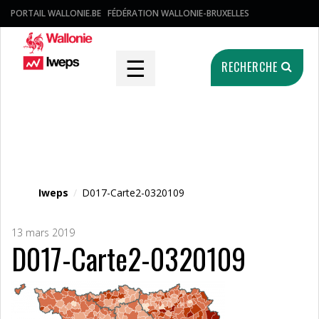
PORTAIL WALLONIE.BE
FÉDÉRATION WALLONIE-BRUXELLES
☰
RECHERCHE
Fichier média
Iweps
/
D017-Carte2-0320109
13 mars 2019
D017-Carte2-0320109