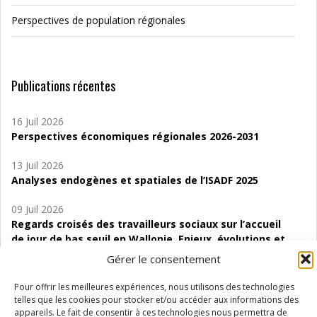
Perspectives de population régionales
Publications récentes
16 Juil 2026
Perspectives économiques régionales 2026-2031
13 Juil 2026
Analyses endogènes et spatiales de l’ISADF 2025
09 Juil 2026
Regards croisés des travailleurs sociaux sur l’accueil
de jour de bas seuil en Wallonie. Enjeux, évolutions et
perspectives
Gérer le consentement
06 Juil 2026
Pour offrir les meilleures expériences, nous utilisons des technologies
Étude d’évaluabilité des Structures
telles que les cookies pour stocker et/ou accéder aux informations des
d’accompagnement à l’autocréation d’emploi (SAACE)
appareils. Le fait de consentir à ces technologies nous permettra de