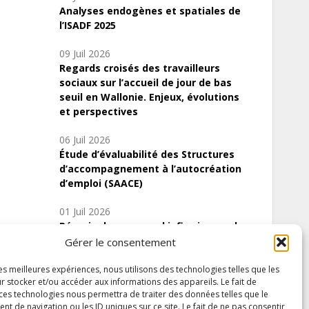
Analyses endogènes et spatiales de
l’ISADF 2025
09 Juil 2026
Regards croisés des travailleurs
sociaux sur l’accueil de jour de bas
seuil en Wallonie. Enjeux, évolutions
et perspectives
06 Juil 2026
Étude d’évaluabilité des Structures
d’accompagnement à l’autocréation
d’emploi (SAACE)
01 Juil 2026
Pénurie du personnel infirmier :quels
indicateurs d’offre de soins pour
Gérer le consentement
comprendre la situation en Wallonie ?
les meilleures expériences, nous utilisons des technologies telles que les
r stocker et/ou accéder aux informations des appareils. Le fait de
 ces technologies nous permettra de traiter des données telles que le
 de navigation ou les ID uniques sur ce site. Le fait de ne pas consentir