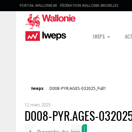
PORTAIL WALLONIE.BE
FÉDÉRATION WALLONIE-BRUXELLES
IWEPS
AC
Fichier média
Iweps
/
D008-PYR.AGES-032025_Full1
12 mars 2025
D008-PYR.AGES-032025_