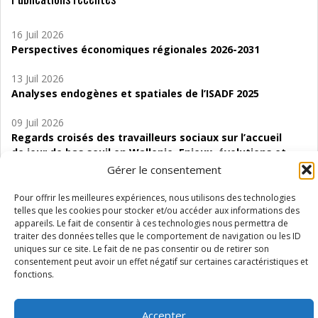
16 Juil 2026
Perspectives économiques régionales 2026-2031
13 Juil 2026
Analyses endogènes et spatiales de l’ISADF 2025
09 Juil 2026
Regards croisés des travailleurs sociaux sur l’accueil
de jour de bas seuil en Wallonie. Enjeux, évolutions et
perspectives
Gérer le consentement
06 Juil 2026
Pour offrir les meilleures expériences, nous utilisons des technologies
Étude d’évaluabilité des Structures
telles que les cookies pour stocker et/ou accéder aux informations des
appareils. Le fait de consentir à ces technologies nous permettra de
d’accompagnement à l’autocréation d’emploi (SAACE)
traiter des données telles que le comportement de navigation ou les ID
uniques sur ce site. Le fait de ne pas consentir ou de retirer son
01 Juil 2026
consentement peut avoir un effet négatif sur certaines caractéristiques et
Pénurie du personnel infirmier :quels indicateurs
fonctions.
d’offre de soins pour comprendre la situation en
Wallonie ?
Accepter