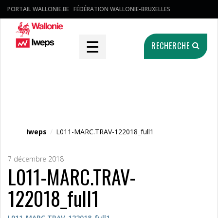
PORTAIL WALLONIE.BE
FÉDÉRATION WALLONIE-BRUXELLES
☰
RECHERCHE
Fichier média
Iweps
/
L011-MARC.TRAV-122018_full1
7 décembre 2018
L011-MARC.TRAV-
122018_full1
L011-MARC.TRAV-122018_full1