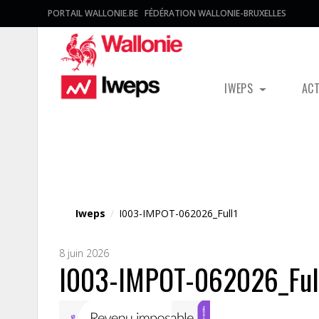
PORTAIL WALLONIE.BE
FÉDÉRATION WALLONIE-BRUXELLES
IWEPS
AC
Fichier média
Iweps
/
I003-IMPOT-062026_Full1
8 juin 2026
I003-IMPOT-062026_Ful