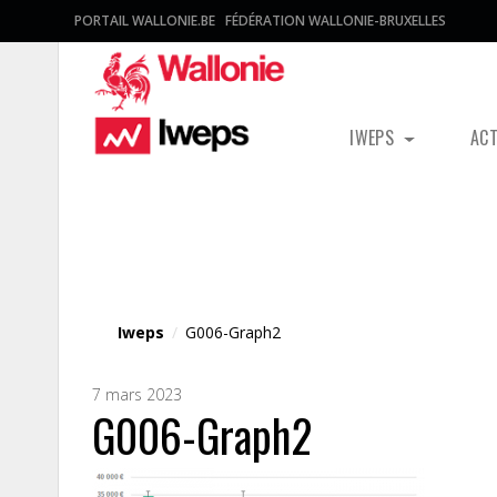
PORTAIL WALLONIE.BE
FÉDÉRATION WALLONIE-BRUXELLES
IWEPS
AC
Fichier média
Iweps
/
G006-Graph2
7 mars 2023
G006-Graph2