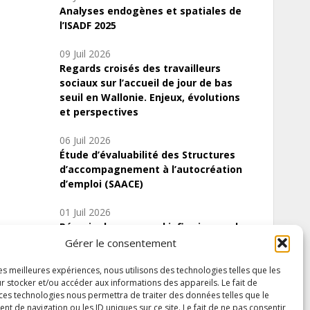
Analyses endogènes et spatiales de
l’ISADF 2025
09 Juil 2026
Regards croisés des travailleurs
sociaux sur l’accueil de jour de bas
seuil en Wallonie. Enjeux, évolutions
et perspectives
06 Juil 2026
Étude d’évaluabilité des Structures
d’accompagnement à l’autocréation
d’emploi (SAACE)
01 Juil 2026
Pénurie du personnel infirmier :quels
indicateurs d’offre de soins pour
Gérer le consentement
comprendre la situation en Wallonie ?
les meilleures expériences, nous utilisons des technologies telles que les
r stocker et/ou accéder aux informations des appareils. Le fait de
 ces technologies nous permettra de traiter des données telles que le
 de navigation ou les ID uniques sur ce site. Le fait de ne pas consentir