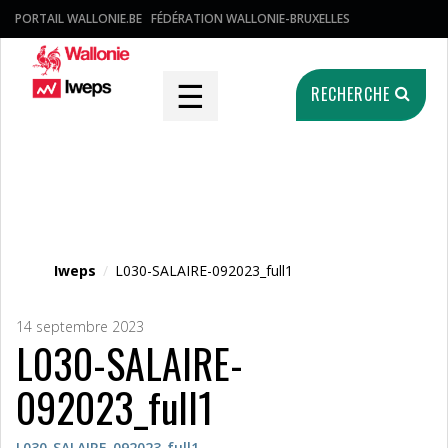
PORTAIL WALLONIE.BE
FÉDÉRATION WALLONIE-BRUXELLES
☰
RECHERCHE
Fichier média
Iweps
/
L030-SALAIRE-092023_full1
14 septembre 2023
L030-SALAIRE-
092023_full1
L030-SALAIRE-092023_full1