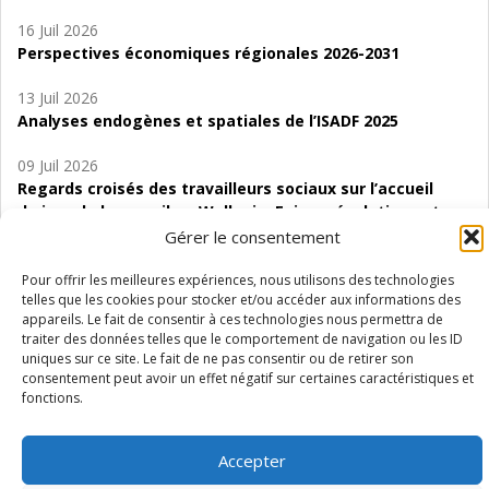
16 Juil 2026
Perspectives économiques régionales 2026-2031
13 Juil 2026
Analyses endogènes et spatiales de l’ISADF 2025
09 Juil 2026
Regards croisés des travailleurs sociaux sur l’accueil
de jour de bas seuil en Wallonie. Enjeux, évolutions et
perspectives
Gérer le consentement
06 Juil 2026
Pour offrir les meilleures expériences, nous utilisons des technologies
telles que les cookies pour stocker et/ou accéder aux informations des
Étude d’évaluabilité des Structures
appareils. Le fait de consentir à ces technologies nous permettra de
d’accompagnement à l’autocréation d’emploi (SAACE)
traiter des données telles que le comportement de navigation ou les ID
uniques sur ce site. Le fait de ne pas consentir ou de retirer son
01 Juil 2026
consentement peut avoir un effet négatif sur certaines caractéristiques et
Pénurie du personnel infirmier :quels indicateurs
fonctions.
d’offre de soins pour comprendre la situation en
Wallonie ?
Accepter