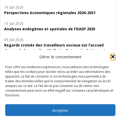
16 Juil 2026
Perspectives économiques régionales 2026-2031
13 Juil 2026
Analyses endogènes et spatiales de l’ISADF 2025
09 Juil 2026
Regards croisés des travailleurs sociaux sur l’accueil
de jour de bas seuil en Wallonie. Enjeux, évolutions et
perspectives
Gérer le consentement
06 Juil 2026
Pour offrir les meilleures expériences, nous utilisons des technologies
telles que les cookies pour stocker et/ou accéder aux informations des
Étude d’évaluabilité des Structures
appareils. Le fait de consentir à ces technologies nous permettra de
d’accompagnement à l’autocréation d’emploi (SAACE)
traiter des données telles que le comportement de navigation ou les ID
uniques sur ce site. Le fait de ne pas consentir ou de retirer son
01 Juil 2026
consentement peut avoir un effet négatif sur certaines caractéristiques et
Pénurie du personnel infirmier :quels indicateurs
fonctions.
d’offre de soins pour comprendre la situation en
Wallonie ?
Accepter