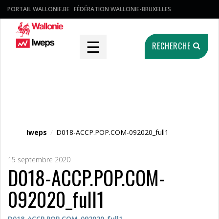
PORTAIL WALLONIE.BE
FÉDÉRATION WALLONIE-BRUXELLES
☰
RECHERCHE
Fichier média
Iweps
/
D018-ACCP.POP.COM-092020_full1
15 septembre 2020
D018-ACCP.POP.COM-
092020_full1
D018-ACCP.POP.COM-092020_full1