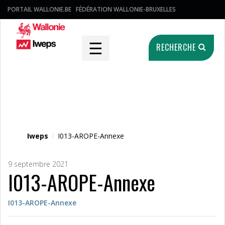
PORTAIL WALLONIE.BE
FÉDÉRATION WALLONIE-BRUXELLES
☰
RECHERCHE
Fichier média
Iweps
/
I013-AROPE-Annexe
9 septembre 2021
I013-AROPE-Annexe
I013-AROPE-Annexe