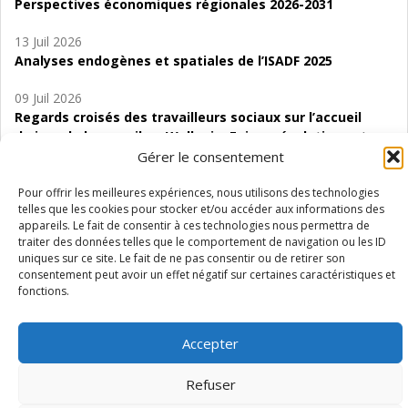
Perspectives économiques régionales 2026-2031
13 Juil 2026
Analyses endogènes et spatiales de l’ISADF 2025
09 Juil 2026
Regards croisés des travailleurs sociaux sur l’accueil
de jour de bas seuil en Wallonie. Enjeux, évolutions et
perspectives
Gérer le consentement
06 Juil 2026
Pour offrir les meilleures expériences, nous utilisons des technologies
telles que les cookies pour stocker et/ou accéder aux informations des
Étude d’évaluabilité des Structures
appareils. Le fait de consentir à ces technologies nous permettra de
d’accompagnement à l’autocréation d’emploi (SAACE)
traiter des données telles que le comportement de navigation ou les ID
uniques sur ce site. Le fait de ne pas consentir ou de retirer son
01 Juil 2026
consentement peut avoir un effet négatif sur certaines caractéristiques et
Pénurie du personnel infirmier :quels indicateurs
fonctions.
d’offre de soins pour comprendre la situation en
Wallonie ?
Accepter
Refuser