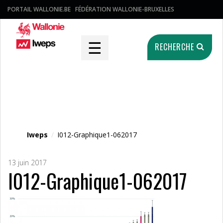
PORTAIL WALLONIE.BE
FÉDÉRATION WALLONIE-BRUXELLES
☰
RECHERCHE
Fichier média
Iweps
/
I012-Graphique1-062017
13 juin 2017
I012-Graphique1-062017