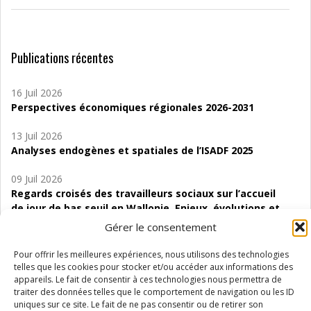
Publications récentes
16 Juil 2026
Perspectives économiques régionales 2026-2031
13 Juil 2026
Analyses endogènes et spatiales de l’ISADF 2025
09 Juil 2026
Regards croisés des travailleurs sociaux sur l’accueil
de jour de bas seuil en Wallonie. Enjeux, évolutions et
perspectives
Gérer le consentement
06 Juil 2026
Pour offrir les meilleures expériences, nous utilisons des technologies
Étude d’évaluabilité des Structures
telles que les cookies pour stocker et/ou accéder aux informations des
d’accompagnement à l’autocréation d’emploi (SAACE)
appareils. Le fait de consentir à ces technologies nous permettra de
traiter des données telles que le comportement de navigation ou les ID
uniques sur ce site. Le fait de ne pas consentir ou de retirer son
01 Juil 2026