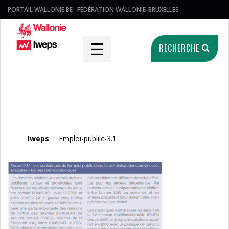
PORTAIL WALLONIE.BE
FÉDÉRATION WALLONIE-BRUXELLES
☰
RECHERCHE
Fichier média
Iweps
/
Emploi-publilc-3.1