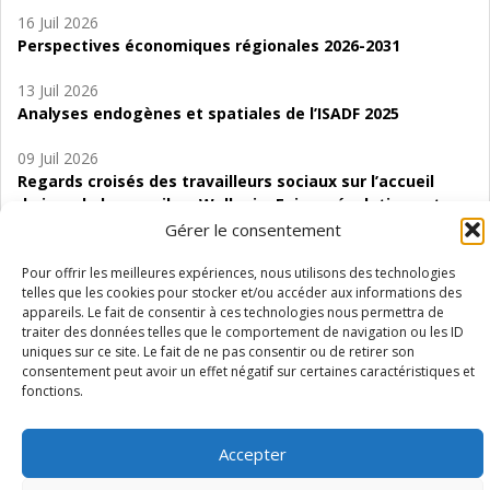
16 Juil 2026
Perspectives économiques régionales 2026-2031
13 Juil 2026
Analyses endogènes et spatiales de l’ISADF 2025
09 Juil 2026
Regards croisés des travailleurs sociaux sur l’accueil
de jour de bas seuil en Wallonie. Enjeux, évolutions et
perspectives
Gérer le consentement
06 Juil 2026
Pour offrir les meilleures expériences, nous utilisons des technologies
telles que les cookies pour stocker et/ou accéder aux informations des
Étude d’évaluabilité des Structures
appareils. Le fait de consentir à ces technologies nous permettra de
d’accompagnement à l’autocréation d’emploi (SAACE)
traiter des données telles que le comportement de navigation ou les ID
uniques sur ce site. Le fait de ne pas consentir ou de retirer son
01 Juil 2026
consentement peut avoir un effet négatif sur certaines caractéristiques et
Pénurie du personnel infirmier :quels indicateurs
fonctions.
d’offre de soins pour comprendre la situation en
Wallonie ?
Accepter