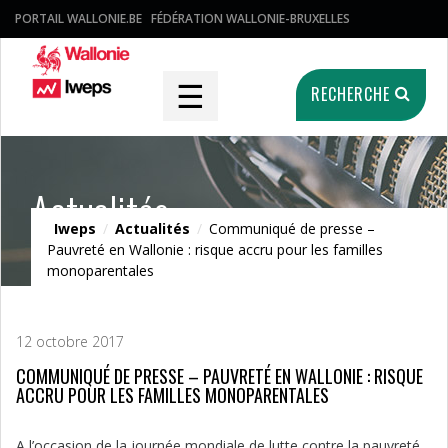
PORTAIL WALLONIE.BE
FÉDÉRATION WALLONIE-BRUXELLES
☰
RECHERCHE
Actualités
Iweps
/
Actualités
/
Communiqué de presse –
Pauvreté en Wallonie : risque accru pour les familles
monoparentales
12 octobre 2017
COMMUNIQUÉ DE PRESSE – PAUVRETÉ EN WALLONIE : RISQUE
ACCRU POUR LES FAMILLES MONOPARENTALES
A l’occasion de la journée mondiale de lutte contre la pauvreté