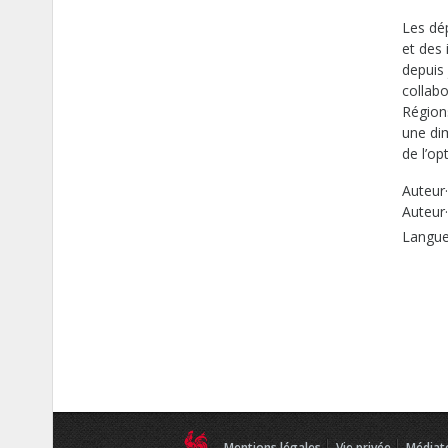
Les dé
et des 
depuis 
collabo
Région
une di
de l’o
Auteur·
Auteur·
Langue 
Mentions légales
Vie privée
Médiat