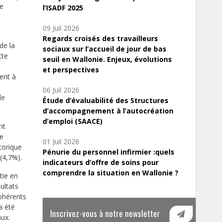
ie
l’ISADF 2025
09 Juil 2026
Regards croisés des travailleurs
de la
sociaux sur l’accueil de jour de bas
tte
seuil en Wallonie. Enjeux, évolutions
et perspectives
ent à
n
06 Juil 2026
le
Étude d’évaluabilité des Structures
d’accompagnement à l’autocréation
d’emploi (SAACE)
nt
se
01 Juil 2026
torique
Pénurie du personnel infirmier :quels
(4,7%).
indicateurs d’offre de soins pour
comprendre la situation en Wallonie ?
tie en
ultats
ohérents
a été
Inscrivez-vous à notre newsletter
ux.