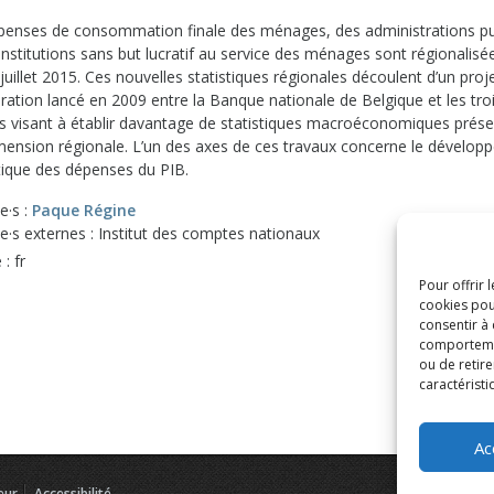
penses de consommation finale des ménages, des administrations pu
institutions sans but lucratif au service des ménages sont régionalisé
juillet 2015. Ces nouvelles statistiques régionales découlent d’un proj
ration lancé en 2009 entre la Banque nationale de Belgique et les tro
s visant à établir davantage de statistiques macroéconomiques prés
mension régionale. L’un des axes de ces travaux concerne le dévelo
ptique des dépenses du PIB.
e·s :
Paque Régine
e·s externes : Institut des comptes nationaux
: fr
Pour offrir 
cookies pou
consentir à
comportement
ou de retire
caractéristi
Ac
eur
Accessibilité