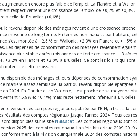
 augmentation encore plus faible de l’emploi. La Flandre et la Wallon
strent respectivement une croissance de l’emploi de +0,2% et +0,3%,
ure à celle de Bruxelles (+0,6%).
4, le revenu disponible des ménages revient à une croissance proche 
ance moyenne de long terme. En termes nominaux et par habitant, ce
ance s’est montée à +2,6 % en Wallonie, +2,3% en Flandre et +1,5% à
les. Les dépenses de consommation des ménages reviennent égalem
oissance plus stable après trois années de forte croissance : +3,4% e
e, +3,2% en Flandre et +2,0% à Bruxelles. Ce sont les loisirs qui sont 
al moteur de cette croissance.
enu disponible des ménages et leurs dépenses de consommation aya
 de manière assez semblable, la part du revenu disponible épargnée 
se en 2024. En Flandre et en Wallonie, il est proche de sa moyenne his
ctivement 15,9% et 10,1%) mais reste nettement inférieur à Bruxelles 
ente version des comptes régionaux, publiée par l’ICN, a trait à la sor
des résultats des comptes régionaux jusque l’année 2024. Tous ces rés
s sont disponibles sur le site
NBB.stat
Les comptes régionaux sont c
a version 2025 des comptes nationaux. La série historique 2009-2019 
e conformément à la révision quinquennale 2024 des comptes nationa