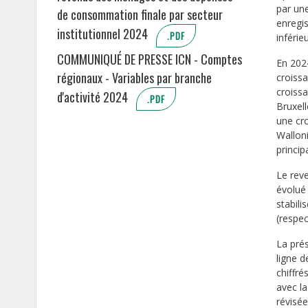
par une
de consommation finale par secteur
enregi
institutionnel 2024
.PDF
inférie
COMMUNIQUÉ DE PRESSE ICN - Comptes
En 202
régionaux - Variables par branche
croiss
croiss
d'activité 2024
.PDF
Bruxel
une cr
Walloni
princip
Le rev
évolué
stabili
(respe
La prés
ligne 
chiffré
avec l
révisé