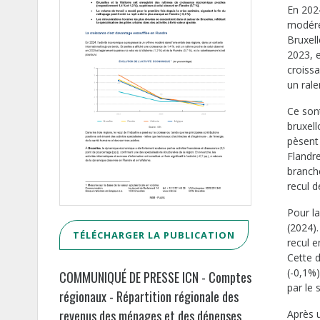
En 202
modérée
Bruxell
2023, 
croissa
un ral
Ce sont
bruxell
pèsent 
Flandre
branch
recul d
Pour la
(2024).
TÉLÉCHARGER LA PUBLICATION
recul e
Cette 
(-0,1%
COMMUNIQUÉ DE PRESSE ICN - Comptes
par le 
régionaux - Répartition régionale des
revenus des ménages et des dépenses
Après 