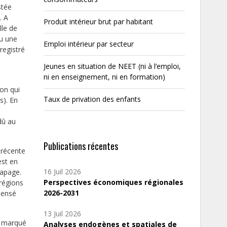
stée
. A
Produit intérieur brut par habitant
lle de
nu une
Emploi intérieur par secteur
registré
Jeunes en situation de NEET (ni à l’emploi,
ni en enseignement, ni en formation)
ion qui
Taux de privation des enfants
s). En
dû au
Publications récentes
s récente
est en
16 Juil 2026
rapage.
Perspectives économiques régionales
 régions
2026-2031
pensé
13 Juil 2026
t marqué
Analyses endogènes et spatiales de