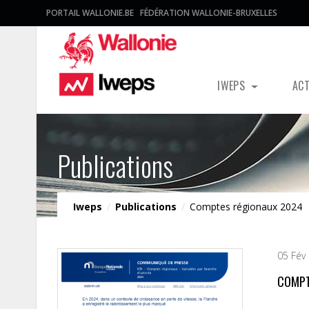
PORTAIL WALLONIE.BE
FÉDÉRATION WALLONIE-BRUXELLES
IWEPS
AC
Publications
Iweps
/
Publications
/
Comptes régionaux 2024
05 Fév 
COMPT