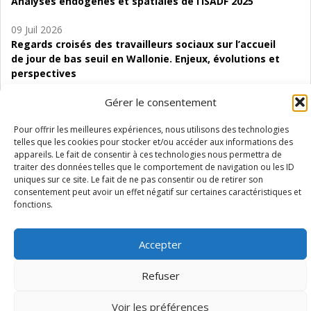
Analyses endogènes et spatiales de l’ISADF 2025
09 Juil 2026
Regards croisés des travailleurs sociaux sur l’accueil
de jour de bas seuil en Wallonie. Enjeux, évolutions et
perspectives
06 Juil 2026
Gérer le consentement
Étude d’évaluabilité des Structures
Pour offrir les meilleures expériences, nous utilisons des technologies
d’accompagnement à l’autocréation d’emploi (SAACE)
telles que les cookies pour stocker et/ou accéder aux informations des
appareils. Le fait de consentir à ces technologies nous permettra de
01 Juil 2026
traiter des données telles que le comportement de navigation ou les ID
Pénurie du personnel infirmier :quels indicateurs
uniques sur ce site. Le fait de ne pas consentir ou de retirer son
d’offre de soins pour comprendre la situation en
consentement peut avoir un effet négatif sur certaines caractéristiques et
Wallonie ?
fonctions.
Accepter
Refuser
Mentions légales
Vie privée
Médiateur
Accessibilité
Voir les préférences