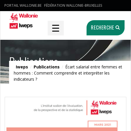
PORTAIL WALLONIE.BE
FÉDÉRATION WALLONIE-BRUXELLES
☰
RECHERCHE
Publications
Iweps
/
Publications
/
Écart salarial entre femmes et
hommes : Comment comprendre et interpréter les
indicateurs ?