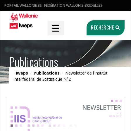
PORTAIL WALLONIE.BE
FÉDÉRATION WALLONIE-BRUXELLES
☰
RECHERCHE
Publications
Iweps
/
Publications
/
Newsletter de l’Institut
interfédéral de Statistique N°2