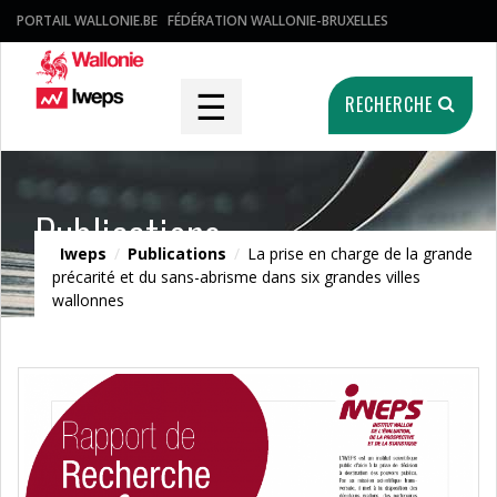
PORTAIL WALLONIE.BE
FÉDÉRATION WALLONIE-BRUXELLES
☰
RECHERCHE
Publications
Iweps
/
Publications
/
La prise en charge de la grande
précarité et du sans-abrisme dans six grandes villes
wallonnes