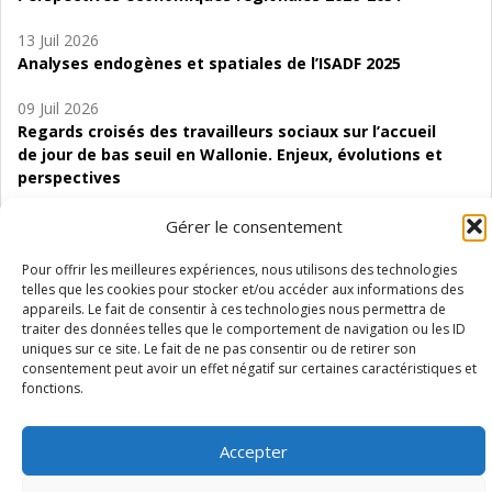
13 Juil 2026
Analyses endogènes et spatiales de l’ISADF 2025
09 Juil 2026
Regards croisés des travailleurs sociaux sur l’accueil
de jour de bas seuil en Wallonie. Enjeux, évolutions et
perspectives
06 Juil 2026
Gérer le consentement
Étude d’évaluabilité des Structures
d’accompagnement à l’autocréation d’emploi (SAACE)
Pour offrir les meilleures expériences, nous utilisons des technologies
telles que les cookies pour stocker et/ou accéder aux informations des
appareils. Le fait de consentir à ces technologies nous permettra de
01 Juil 2026
traiter des données telles que le comportement de navigation ou les ID
Pénurie du personnel infirmier :quels indicateurs
uniques sur ce site. Le fait de ne pas consentir ou de retirer son
d’offre de soins pour comprendre la situation en
consentement peut avoir un effet négatif sur certaines caractéristiques et
Wallonie ?
fonctions.
Accepter