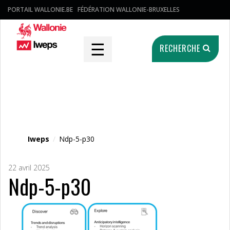
PORTAIL WALLONIE.BE
FÉDÉRATION WALLONIE-BRUXELLES
☰
RECHERCHE
Fichier média
Iweps
/
Ndp-5-p30
22 avril 2025
Ndp-5-p30