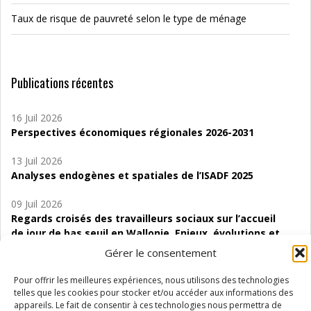
Taux de risque de pauvreté selon le type de ménage
Publications récentes
16 Juil 2026
Perspectives économiques régionales 2026-2031
13 Juil 2026
Analyses endogènes et spatiales de l’ISADF 2025
09 Juil 2026
Regards croisés des travailleurs sociaux sur l’accueil
de jour de bas seuil en Wallonie. Enjeux, évolutions et
perspectives
Gérer le consentement
06 Juil 2026
Pour offrir les meilleures expériences, nous utilisons des technologies
Étude d’évaluabilité des Structures
telles que les cookies pour stocker et/ou accéder aux informations des
d’accompagnement à l’autocréation d’emploi (SAACE)
appareils. Le fait de consentir à ces technologies nous permettra de