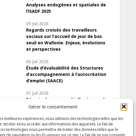
Analyses endogènes et spatiales de
l’ISADF 2025
09 Juil 2026
Regards croisés des travailleurs
sociaux sur l’accueil de jour de bas
seuil en Wallonie. Enjeux, évolutions
et perspectives
06 Juil 2026
Étude d’évaluabilité des Structures
d’accompagnement à l’autocréation
d’emploi (SAACE)
01 Juil 2026
Pénurie du personnel infirmier :quels
indicateurs d’offre de soins pour
Gérer le consentement
comprendre la situation en Wallonie ?
les meilleures expériences, nous utilisons des technologies telles que les
r stocker et/ou accéder aux informations des appareils. Le fait de
 ces technologies nous permettra de traiter des données telles que le
 de navigation ou les ID uniques sur ce site. Le fait de ne pas consentir