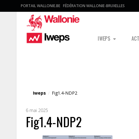
PORTAIL WALLONIE.BE
FÉDÉRATION WALLONIE-BRUXELLES
IWEPS
AC
Fichier média
Iweps
/
Fig1.4-NDP2
6 mai 2025
Fig1.4-NDP2