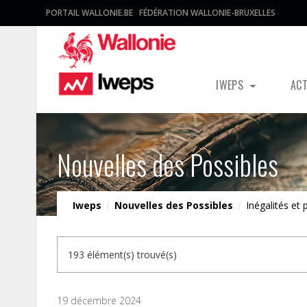
PORTAIL WALLONIE.BE
FÉDÉRATION WALLONIE-BRUXELLES
IWEPS
AC
Nouvelles des Possibles
Iweps
/
Nouvelles des Possibles
/
Inégalités et
193 élément(s) trouvé(s)
19 décembre 2024