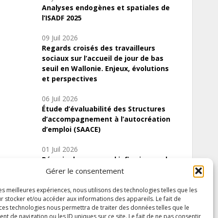
Analyses endogènes et spatiales de
l’ISADF 2025
09 Juil 2026
Regards croisés des travailleurs
sociaux sur l’accueil de jour de bas
seuil en Wallonie. Enjeux, évolutions
et perspectives
06 Juil 2026
Étude d’évaluabilité des Structures
d’accompagnement à l’autocréation
d’emploi (SAACE)
01 Juil 2026
Pénurie du personnel infirmier :quels
indicateurs d’offre de soins pour
Gérer le consentement
comprendre la situation en Wallonie ?
les meilleures expériences, nous utilisons des technologies telles que les
r stocker et/ou accéder aux informations des appareils. Le fait de
 ces technologies nous permettra de traiter des données telles que le
 de navigation ou les ID uniques sur ce site. Le fait de ne pas consentir