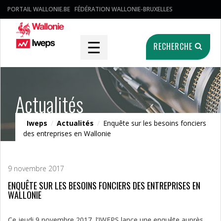
PORTAIL WALLONIE.BE
FÉDÉRATION WALLONIE-BRUXELLES
☰
RECHERCHE
Actualités
Iweps
/
Actualités
/
Enquête sur les besoins fonciers
des entreprises en Wallonie
9 novembre 2017
ENQUÊTE SUR LES BESOINS FONCIERS DES ENTREPRISES EN
WALLONIE
Ce jeudi 9 novembre 2017, l’IWEPS lance une enquête auprès