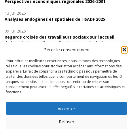
Perspectives économiques régionales 2026-2031
13 Juil 2026
Analyses endogènes et spatiales de l’ISADF 2025
09 Juil 2026
Regards croisés des travailleurs sociaux sur l’accueil
de jour de bas seuil en Wallonie. Enjeux, évolutions et
perspectives
Gérer le consentement
06 Juil 2026
Pour offrir les meilleures expériences, nous utilisons des technologies
telles que les cookies pour stocker et/ou accéder aux informations des
Étude d’évaluabilité des Structures
appareils. Le fait de consentir à ces technologies nous permettra de
d’accompagnement à l’autocréation d’emploi (SAACE)
traiter des données telles que le comportement de navigation ou les ID
uniques sur ce site. Le fait de ne pas consentir ou de retirer son
01 Juil 2026
consentement peut avoir un effet négatif sur certaines caractéristiques et
Pénurie du personnel infirmier :quels indicateurs
fonctions.
d’offre de soins pour comprendre la situation en
Wallonie ?
Accepter
Refuser