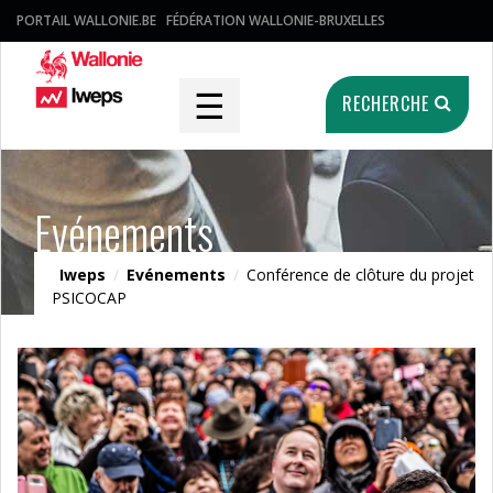
PORTAIL WALLONIE.BE
FÉDÉRATION WALLONIE-BRUXELLES
☰
RECHERCHE
Evénements
Iweps
/
Evénements
/
Conférence de clôture du projet
PSICOCAP