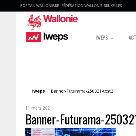
PORTAIL WALLONIE.BE
FÉDÉRATION WALLONIE-BRUXELLES
IWEPS
AC
Fichier média
Iweps
/
Banner-Futurama-250321-test2
11 mars 2021
Banner-Futurama-250321