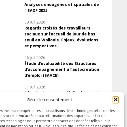
Analyses endogènes et spatiales de
l’ISADF 2025
09 Juil 2026
Regards croisés des travailleurs
sociaux sur l’accueil de jour de bas
seuil en Wallonie. Enjeux, évolutions
et perspectives
06 Juil 2026
Étude d’évaluabilité des Structures
d’accompagnement à l’autocréation
d’emploi (SAACE)
01 Juil 2026
Pénurie du personnel infirmier :quels
indicateurs d’offre de soins pour
Gérer le consentement
comprendre la situation en Wallonie ?
les meilleures expériences, nous utilisons des technologies telles que les
r stocker et/ou accéder aux informations des appareils. Le fait de
 ces technologies nous permettra de traiter des données telles que le
 de navigation ou les ID uniques sur ce site. Le fait de ne pas consentir