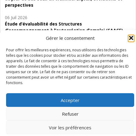
perspectives
06 Juil 2026
Étude d’évaluabilité des Structures
d’accompagnement à l’autocréation d’emploi (SAACE)
Gérer le consentement
01 Juil 2026
Pénurie du personnel infirmier :quels indicateurs
Pour offrir les meilleures expériences, nous utilisons des technologies
d’offre de soins pour comprendre la situation en
telles que les cookies pour stocker et/ou accéder aux informations des
appareils. Le fait de consentir à ces technologies nous permettra de
Wallonie ?
traiter des données telles que le comportement de navigation ou les ID
uniques sur ce site. Le fait de ne pas consentir ou de retirer son
consentement peut avoir un effet négatif sur certaines caractéristiques et
fonctions.
Mentions légales
Vie privée
Médiateur
Accessibilité
Accepter
Refuser
Voir les préférences