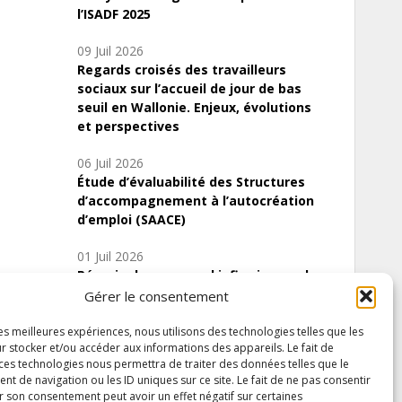
l’ISADF 2025
09 Juil 2026
Regards croisés des travailleurs
sociaux sur l’accueil de jour de bas
seuil en Wallonie. Enjeux, évolutions
et perspectives
06 Juil 2026
Étude d’évaluabilité des Structures
d’accompagnement à l’autocréation
d’emploi (SAACE)
01 Juil 2026
Pénurie du personnel infirmier :quels
indicateurs d’offre de soins pour
Gérer le consentement
comprendre la situation en Wallonie ?
les meilleures expériences, nous utilisons des technologies telles que les
r stocker et/ou accéder aux informations des appareils. Le fait de
 ces technologies nous permettra de traiter des données telles que le
 de navigation ou les ID uniques sur ce site. Le fait de ne pas consentir
Inscrivez-vous à notre newsletter
r son consentement peut avoir un effet négatif sur certaines