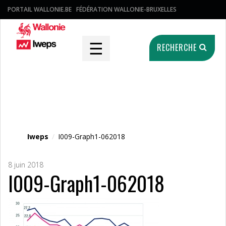
PORTAIL WALLONIE.BE
FÉDÉRATION WALLONIE-BRUXELLES
☰
RECHERCHE
Fichier média
Iweps
/
I009-Graph1-062018
8 juin 2018
I009-Graph1-062018