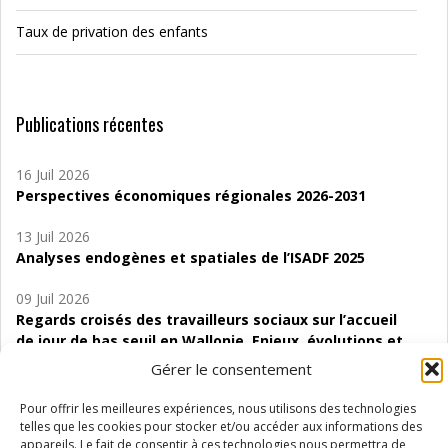
Taux de privation des enfants
Publications récentes
16 Juil 2026
Perspectives économiques régionales 2026-2031
13 Juil 2026
Analyses endogènes et spatiales de l’ISADF 2025
09 Juil 2026
Regards croisés des travailleurs sociaux sur l’accueil
de jour de bas seuil en Wallonie. Enjeux, évolutions et
perspectives
Gérer le consentement
06 Juil 2026
Pour offrir les meilleures expériences, nous utilisons des technologies
Étude d’évaluabilité des Structures
telles que les cookies pour stocker et/ou accéder aux informations des
d’accompagnement à l’autocréation d’emploi (SAACE)
appareils. Le fait de consentir à ces technologies nous permettra de