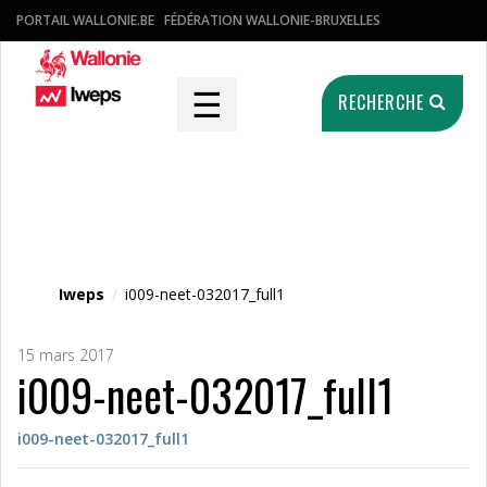
PORTAIL WALLONIE.BE
FÉDÉRATION WALLONIE-BRUXELLES
☰
RECHERCHE
Fichier média
Iweps
/
i009-neet-032017_full1
15 mars 2017
i009-neet-032017_full1
i009-neet-032017_full1