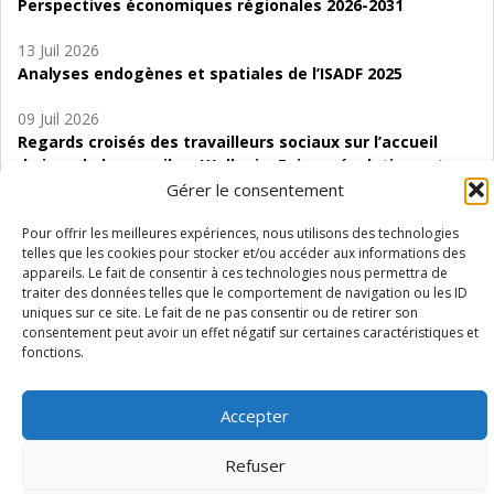
Perspectives économiques régionales 2026-2031
13 Juil 2026
Analyses endogènes et spatiales de l’ISADF 2025
09 Juil 2026
Regards croisés des travailleurs sociaux sur l’accueil
de jour de bas seuil en Wallonie. Enjeux, évolutions et
perspectives
Gérer le consentement
06 Juil 2026
Pour offrir les meilleures expériences, nous utilisons des technologies
telles que les cookies pour stocker et/ou accéder aux informations des
Étude d’évaluabilité des Structures
appareils. Le fait de consentir à ces technologies nous permettra de
d’accompagnement à l’autocréation d’emploi (SAACE)
traiter des données telles que le comportement de navigation ou les ID
uniques sur ce site. Le fait de ne pas consentir ou de retirer son
01 Juil 2026
consentement peut avoir un effet négatif sur certaines caractéristiques et
Pénurie du personnel infirmier :quels indicateurs
fonctions.
d’offre de soins pour comprendre la situation en
Wallonie ?
Accepter
Refuser