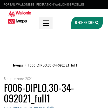
PORTAIL WALLONIE.BE
FÉDÉRATION WALLONIE-BRUXELLES
☰
RECHERCHE
Fichier média
Iweps
/
F006-DIPLO.30-34-092021_full1
8 septembre 2021
F006-DIPLO.30-34-
092021_full1
F006-DIPLO.30-34-092021_full1