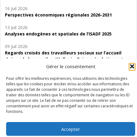
16 Juil 2026
Perspectives économiques régionales 2026-2031
13 Juil 2026
Analyses endogènes et spatiales de l’ISADF 2025
09 Juil 2026
Regards croisés des travailleurs sociaux sur l’accueil
de jour de bas seuil en Wallonie. Enjeux, évolutions et
perspectives
Gérer le consentement
06 Juil 2026
Pour offrir les meilleures expériences, nous utilisons des technologies
telles que les cookies pour stocker et/ou accéder aux informations des
Étude d’évaluabilité des Structures
appareils. Le fait de consentir à ces technologies nous permettra de
d’accompagnement à l’autocréation d’emploi (SAACE)
traiter des données telles que le comportement de navigation ou les ID
uniques sur ce site. Le fait de ne pas consentir ou de retirer son
01 Juil 2026
consentement peut avoir un effet négatif sur certaines caractéristiques et
Pénurie du personnel infirmier :quels indicateurs
fonctions.
d’offre de soins pour comprendre la situation en
Wallonie ?
Accepter