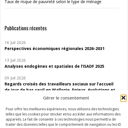
Taux de risque de pauvreté selon le type de ménage
Publications récentes
16 Juil 2026
Perspectives économiques régionales 2026-2031
13 Juil 2026
Analyses endogènes et spatiales de l’ISADF 2025
09 Juil 2026
Regards croisés des travailleurs sociaux sur l’accueil
de jour de bas seuil en Wallonie. Enjeux, évolutions et
perspectives
Gérer le consentement
06 Juil 2026
Pour offrir les meilleures expériences, nous utilisons des technologies
Étude d’évaluabilité des Structures
telles que les cookies pour stocker et/ou accéder aux informations des
d’accompagnement à l’autocréation d’emploi (SAACE)
appareils. Le fait de consentir à ces technologies nous permettra de
traiter des données telles que le comportement de navigation ou les ID