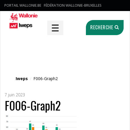
PORTAIL WALLONIE.BE
FÉDÉRATION WALLONIE-BRUXELLES
☰
RECHERCHE
Fichier média
Iweps
/
F006-Graph2
7 juin 2023
F006-Graph2