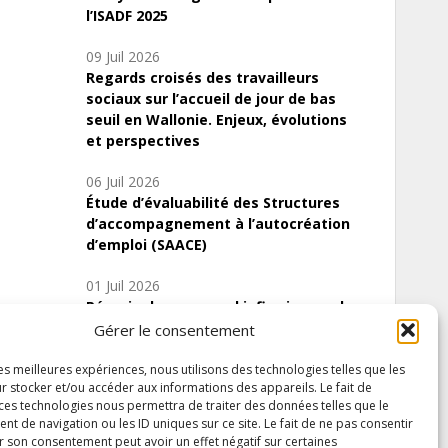
l’ISADF 2025
09 Juil 2026
Regards croisés des travailleurs
sociaux sur l’accueil de jour de bas
seuil en Wallonie. Enjeux, évolutions
et perspectives
06 Juil 2026
Étude d’évaluabilité des Structures
d’accompagnement à l’autocréation
d’emploi (SAACE)
01 Juil 2026
Pénurie du personnel infirmier :quels
indicateurs d’offre de soins pour
Gérer le consentement
comprendre la situation en Wallonie ?
les meilleures expériences, nous utilisons des technologies telles que les
r stocker et/ou accéder aux informations des appareils. Le fait de
 ces technologies nous permettra de traiter des données telles que le
 de navigation ou les ID uniques sur ce site. Le fait de ne pas consentir
Inscrivez-vous à notre newsletter
r son consentement peut avoir un effet négatif sur certaines