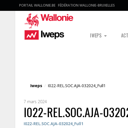
PORTAIL WALLONIE.BE
FÉDÉRATION WALLONIE-BRUXELLES
IWEPS
AC
Fichier média
Iweps
/
I022-REL.SOC.AJA-032024_Full1
7 mars 2024
I022-REL.SOC.AJA-03202
I022-REL.SOC.AJA-032024_Full1