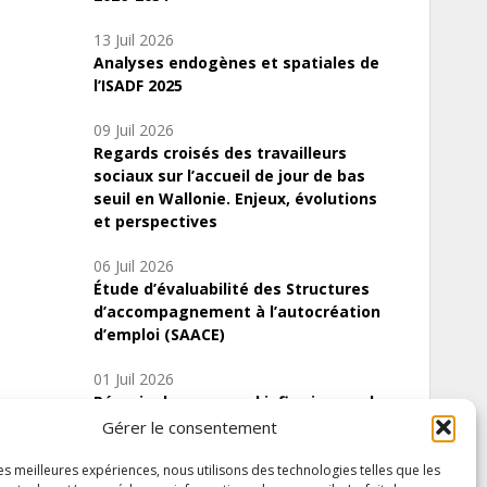
13 Juil 2026
Analyses endogènes et spatiales de
l’ISADF 2025
09 Juil 2026
Regards croisés des travailleurs
sociaux sur l’accueil de jour de bas
seuil en Wallonie. Enjeux, évolutions
et perspectives
06 Juil 2026
Étude d’évaluabilité des Structures
d’accompagnement à l’autocréation
d’emploi (SAACE)
01 Juil 2026
Pénurie du personnel infirmier :quels
indicateurs d’offre de soins pour
Gérer le consentement
comprendre la situation en Wallonie ?
les meilleures expériences, nous utilisons des technologies telles que les