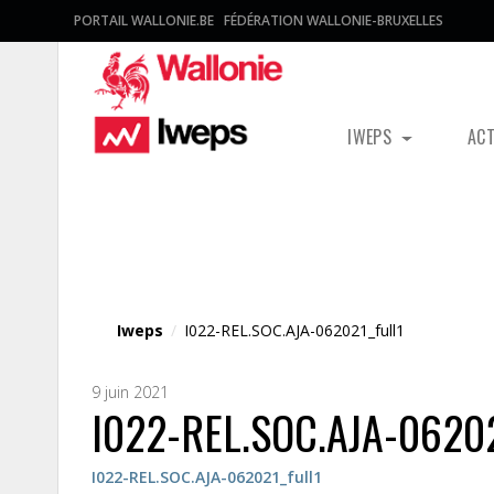
PORTAIL WALLONIE.BE
FÉDÉRATION WALLONIE-BRUXELLES
IWEPS
AC
Fichier média
Iweps
/
I022-REL.SOC.AJA-062021_full1
9 juin 2021
I022-REL.SOC.AJA-06202
I022-REL.SOC.AJA-062021_full1