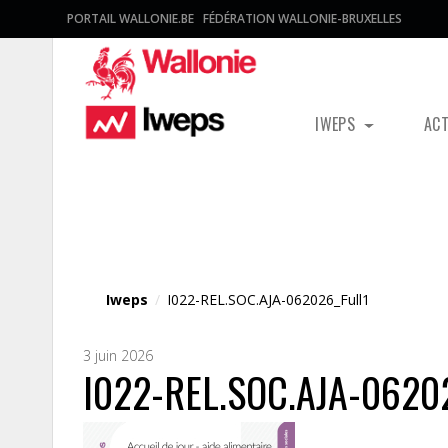
PORTAIL WALLONIE.BE
FÉDÉRATION WALLONIE-BRUXELLES
IWEPS
AC
Fichier média
Iweps
/
I022-REL.SOC.AJA-062026_Full1
3 juin 2026
I022-REL.SOC.AJA-06202