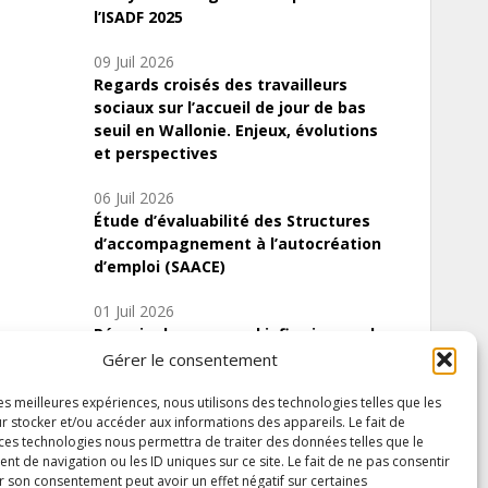
l’ISADF 2025
09 Juil 2026
Regards croisés des travailleurs
sociaux sur l’accueil de jour de bas
seuil en Wallonie. Enjeux, évolutions
et perspectives
06 Juil 2026
Étude d’évaluabilité des Structures
d’accompagnement à l’autocréation
d’emploi (SAACE)
01 Juil 2026
Pénurie du personnel infirmier :quels
indicateurs d’offre de soins pour
Gérer le consentement
comprendre la situation en Wallonie ?
les meilleures expériences, nous utilisons des technologies telles que les
r stocker et/ou accéder aux informations des appareils. Le fait de
 ces technologies nous permettra de traiter des données telles que le
 de navigation ou les ID uniques sur ce site. Le fait de ne pas consentir
Inscrivez-vous à notre newsletter
r son consentement peut avoir un effet négatif sur certaines