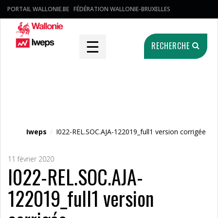
PORTAIL WALLONIE.BE
FÉDÉRATION WALLONIE-BRUXELLES
☰
RECHERCHE
Fichier média
Iweps
/
I022-REL.SOC.AJA-122019_full1 version corrigée
11 février 2020
I022-REL.SOC.AJA-
122019_full1 version