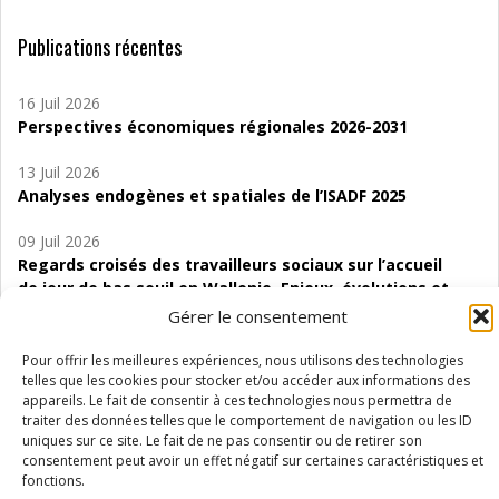
Publications récentes
16 Juil 2026
Perspectives économiques régionales 2026-2031
13 Juil 2026
Analyses endogènes et spatiales de l’ISADF 2025
09 Juil 2026
Regards croisés des travailleurs sociaux sur l’accueil
de jour de bas seuil en Wallonie. Enjeux, évolutions et
perspectives
Gérer le consentement
06 Juil 2026
Pour offrir les meilleures expériences, nous utilisons des technologies
Étude d’évaluabilité des Structures
telles que les cookies pour stocker et/ou accéder aux informations des
appareils. Le fait de consentir à ces technologies nous permettra de
d’accompagnement à l’autocréation d’emploi (SAACE)
traiter des données telles que le comportement de navigation ou les ID
uniques sur ce site. Le fait de ne pas consentir ou de retirer son
01 Juil 2026
consentement peut avoir un effet négatif sur certaines caractéristiques et
Pénurie du personnel infirmier :quels indicateurs
fonctions.
d’offre de soins pour comprendre la situation en