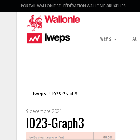
PORTAIL WALLONIE.BE
FÉDÉRATION WALLONIE-BRUXELLES
IWEPS
AC
Fichier média
Iweps
/
I023-Graph3
9 décembre 2021
I023-Graph3