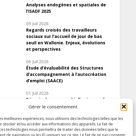
Analyses endogènes et spatiales de
l’ISADF 2025
09 Juil 2026
Regards croisés des travailleurs
sociaux sur l’accueil de jour de bas
seuil en Wallonie. Enjeux, évolutions
et perspectives
06 Juil 2026
Étude d’évaluabilité des Structures
d’accompagnement à l’autocréation
d’emploi (SAACE)
01 Juil 2026
Pénurie du personnel infirmier :quels
indicateurs d’offre de soins pour
Gérer le consentement
comprendre la situation en Wallonie ?
les meilleures expériences, nous utilisons des technologies telles que les
r stocker et/ou accéder aux informations des appareils. Le fait de
 ces technologies nous permettra de traiter des données telles que le
 de navigation ou les ID uniques sur ce site. Le fait de ne pas consentir