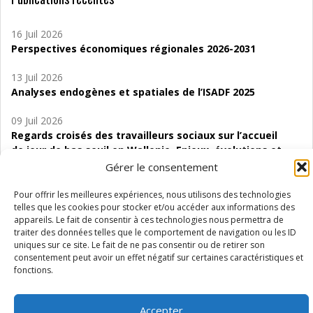
16 Juil 2026
Perspectives économiques régionales 2026-2031
13 Juil 2026
Analyses endogènes et spatiales de l’ISADF 2025
09 Juil 2026
Regards croisés des travailleurs sociaux sur l’accueil
de jour de bas seuil en Wallonie. Enjeux, évolutions et
perspectives
Gérer le consentement
06 Juil 2026
Pour offrir les meilleures expériences, nous utilisons des technologies
Étude d’évaluabilité des Structures
telles que les cookies pour stocker et/ou accéder aux informations des
appareils. Le fait de consentir à ces technologies nous permettra de
d’accompagnement à l’autocréation d’emploi (SAACE)
traiter des données telles que le comportement de navigation ou les ID
uniques sur ce site. Le fait de ne pas consentir ou de retirer son
01 Juil 2026
consentement peut avoir un effet négatif sur certaines caractéristiques et
Pénurie du personnel infirmier :quels indicateurs
fonctions.
d’offre de soins pour comprendre la situation en
Wallonie ?
Accepter