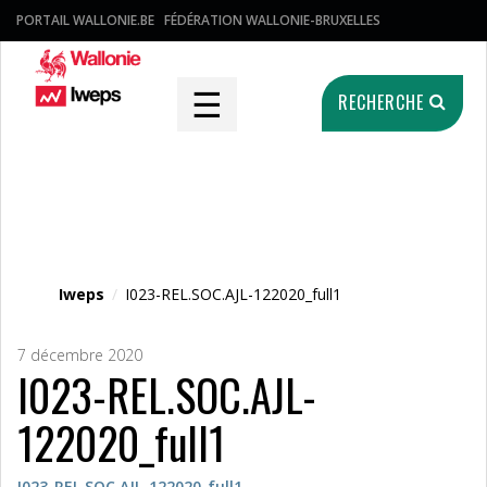
PORTAIL WALLONIE.BE
FÉDÉRATION WALLONIE-BRUXELLES
☰
RECHERCHE
Fichier média
Iweps
/
I023-REL.SOC.AJL-122020_full1
7 décembre 2020
I023-REL.SOC.AJL-
122020_full1
I023-REL.SOC.AJL-122020_full1