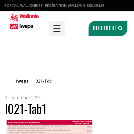
PORTAIL WALLONIE.BE
FÉDÉRATION WALLONIE-BRUXELLES
☰
RECHERCHE
Fichier média
Iweps
/
I021-Tab1
3 septembre 2025
I021-Tab1