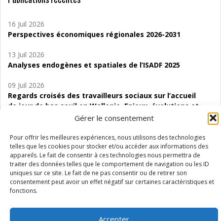
16 Juil 2026
Perspectives économiques régionales 2026-2031
13 Juil 2026
Analyses endogènes et spatiales de l’ISADF 2025
09 Juil 2026
Regards croisés des travailleurs sociaux sur l’accueil
de jour de bas seuil en Wallonie. Enjeux, évolutions et
perspectives
Gérer le consentement
06 Juil 2026
Pour offrir les meilleures expériences, nous utilisons des technologies
Étude d’évaluabilité des Structures
telles que les cookies pour stocker et/ou accéder aux informations des
appareils. Le fait de consentir à ces technologies nous permettra de
d’accompagnement à l’autocréation d’emploi (SAACE)
traiter des données telles que le comportement de navigation ou les ID
uniques sur ce site. Le fait de ne pas consentir ou de retirer son
01 Juil 2026
consentement peut avoir un effet négatif sur certaines caractéristiques et
Pénurie du personnel infirmier :quels indicateurs
fonctions.
d’offre de soins pour comprendre la situation en
Wallonie ?
Accepter