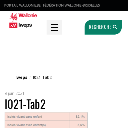
PORTAIL WALLONIE.BE
FÉDÉRATION WALLONIE-BRUXELLES
☰
RECHERCHE
Fichier média
Iweps
/
I021-Tab2
9 juin 2021
I021-Tab2