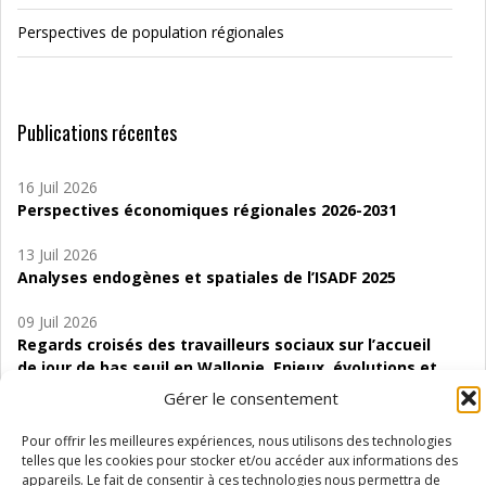
Perspectives de population régionales
Publications récentes
16 Juil 2026
Perspectives économiques régionales 2026-2031
13 Juil 2026
Analyses endogènes et spatiales de l’ISADF 2025
09 Juil 2026
Regards croisés des travailleurs sociaux sur l’accueil
de jour de bas seuil en Wallonie. Enjeux, évolutions et
perspectives
Gérer le consentement
06 Juil 2026
Pour offrir les meilleures expériences, nous utilisons des technologies
Étude d’évaluabilité des Structures
telles que les cookies pour stocker et/ou accéder aux informations des
d’accompagnement à l’autocréation d’emploi (SAACE)
appareils. Le fait de consentir à ces technologies nous permettra de