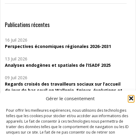
Publications récentes
16 Juil 2026
Perspectives économiques régionales 2026-2031
13 Juil 2026
Analyses endogènes et spatiales de l’ISADF 2025
09 Juil 2026
Regards croisés des travailleurs sociaux sur l’accueil
de jour de bas seuil en Wallonie. Enjeux, évolutions et
perspectives
Gérer le consentement
06 Juil 2026
Pour offrir les meilleures expériences, nous utilisons des technologies
Étude d’évaluabilité des Structures
telles que les cookies pour stocker et/ou accéder aux informations des
appareils. Le fait de consentir à ces technologies nous permettra de
d’accompagnement à l’autocréation d’emploi (SAACE)
traiter des données telles que le comportement de navigation ou les ID
uniques sur ce site. Le fait de ne pas consentir ou de retirer son
01 Juil 2026