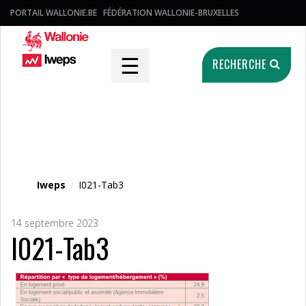
PORTAIL WALLONIE.BE
FÉDÉRATION WALLONIE-BRUXELLES
☰
RECHERCHE
Fichier média
Iweps
/
I021-Tab3
14 septembre 2023
I021-Tab3