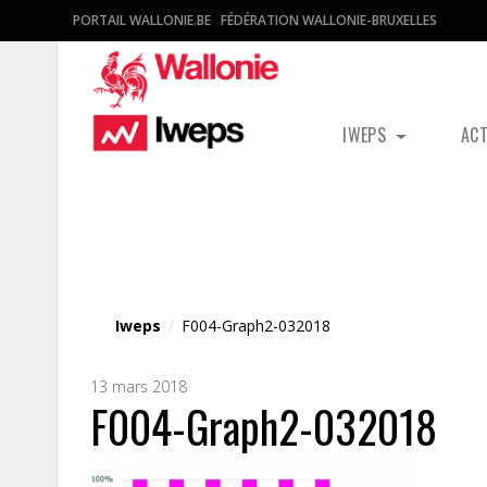
PORTAIL WALLONIE.BE
FÉDÉRATION WALLONIE-BRUXELLES
IWEPS
AC
Fichier média
Iweps
/
F004-Graph2-032018
13 mars 2018
F004-Graph2-032018