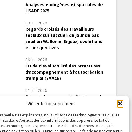
Analyses endogènes et spatiales de
l’ISADF 2025
09 Juil 2026
Regards croisés des travailleurs
sociaux sur l’accueil de jour de bas
seuil en Wallonie. Enjeux, évolutions
et perspectives
06 Juil 2026
Étude d’évaluabilité des Structures
d’accompagnement à l’autocréation
d’emploi (SAACE)
01 Juil 2026
Pénurie du personnel infirmier :quels
indicateurs d’offre de soins pour
Gérer le consentement
comprendre la situation en Wallonie ?
les meilleures expériences, nous utilisons des technologies telles que les
r stocker et/ou accéder aux informations des appareils. Le fait de
 ces technologies nous permettra de traiter des données telles que le
 de navigation ou les ID uniques sur ce site. Le fait de ne pas consentir