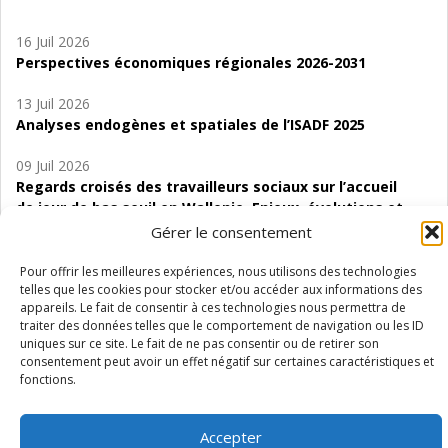
16 Juil 2026
Perspectives économiques régionales 2026-2031
13 Juil 2026
Analyses endogènes et spatiales de l’ISADF 2025
09 Juil 2026
Regards croisés des travailleurs sociaux sur l’accueil
de jour de bas seuil en Wallonie. Enjeux, évolutions et
perspectives
Gérer le consentement
06 Juil 2026
Pour offrir les meilleures expériences, nous utilisons des technologies
Étude d’évaluabilité des Structures
telles que les cookies pour stocker et/ou accéder aux informations des
appareils. Le fait de consentir à ces technologies nous permettra de
d’accompagnement à l’autocréation d’emploi (SAACE)
traiter des données telles que le comportement de navigation ou les ID
uniques sur ce site. Le fait de ne pas consentir ou de retirer son
01 Juil 2026
consentement peut avoir un effet négatif sur certaines caractéristiques et
Pénurie du personnel infirmier :quels indicateurs
fonctions.
d’offre de soins pour comprendre la situation en
Wallonie ?
Accepter