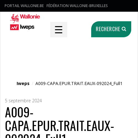
PORTAIL WALLONIE.BE
FÉDÉRATION WALLONIE-BRUXELLES
☰
RECHERCHE
Fichier média
Iweps
/
A009-CAPA.EPUR.TRAIT.EAUX-092024_Full1
5 septembre 2024
A009-
CAPA.EPUR.TRAIT.EAUX-