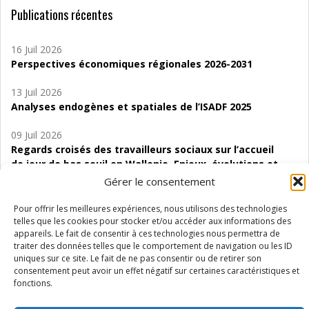
Publications récentes
16 Juil 2026
Perspectives économiques régionales 2026-2031
13 Juil 2026
Analyses endogènes et spatiales de l’ISADF 2025
09 Juil 2026
Regards croisés des travailleurs sociaux sur l’accueil
de jour de bas seuil en Wallonie. Enjeux, évolutions et
perspectives
Gérer le consentement
06 Juil 2026
Pour offrir les meilleures expériences, nous utilisons des technologies
Étude d’évaluabilité des Structures
telles que les cookies pour stocker et/ou accéder aux informations des
appareils. Le fait de consentir à ces technologies nous permettra de
d’accompagnement à l’autocréation d’emploi (SAACE)
traiter des données telles que le comportement de navigation ou les ID
uniques sur ce site. Le fait de ne pas consentir ou de retirer son
01 Juil 2026
consentement peut avoir un effet négatif sur certaines caractéristiques et
Pénurie du personnel infirmier :quels indicateurs
fonctions.
d’offre de soins pour comprendre la situation en
Wallonie ?