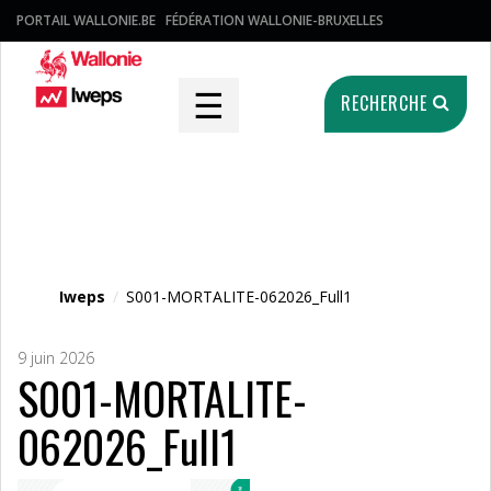
PORTAIL WALLONIE.BE
FÉDÉRATION WALLONIE-BRUXELLES
☰
RECHERCHE
Fichier média
Iweps
/
S001-MORTALITE-062026_Full1
9 juin 2026
S001-MORTALITE-
062026_Full1