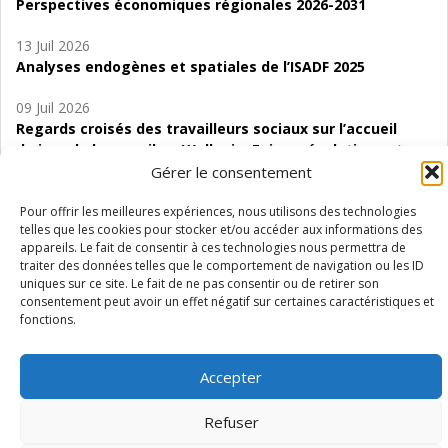
Perspectives économiques régionales 2026-2031
13 Juil 2026
Analyses endogènes et spatiales de l’ISADF 2025
09 Juil 2026
Regards croisés des travailleurs sociaux sur l’accueil
de jour de bas seuil en Wallonie. Enjeux, évolutions et
perspectives
Gérer le consentement
06 Juil 2026
Pour offrir les meilleures expériences, nous utilisons des technologies
telles que les cookies pour stocker et/ou accéder aux informations des
Étude d’évaluabilité des Structures
appareils. Le fait de consentir à ces technologies nous permettra de
d’accompagnement à l’autocréation d’emploi (SAACE)
traiter des données telles que le comportement de navigation ou les ID
uniques sur ce site. Le fait de ne pas consentir ou de retirer son
01 Juil 2026
consentement peut avoir un effet négatif sur certaines caractéristiques et
Pénurie du personnel infirmier :quels indicateurs
fonctions.
d’offre de soins pour comprendre la situation en
Wallonie ?
Accepter
Refuser