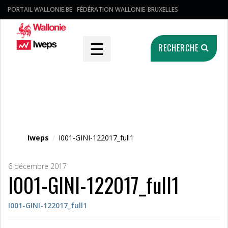
PORTAIL WALLONIE.BE
FÉDÉRATION WALLONIE-BRUXELLES
☰
RECHERCHE
Fichier média
Iweps
/
I001-GINI-122017_full1
6 décembre 2017
I001-GINI-122017_full1
I001-GINI-122017_full1