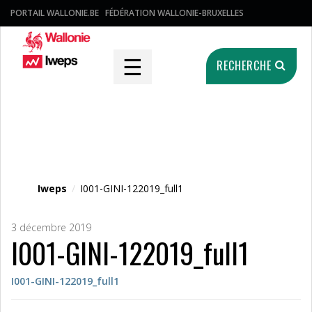
PORTAIL WALLONIE.BE
FÉDÉRATION WALLONIE-BRUXELLES
☰
RECHERCHE
Fichier média
Iweps
/
I001-GINI-122019_full1
3 décembre 2019
I001-GINI-122019_full1
I001-GINI-122019_full1