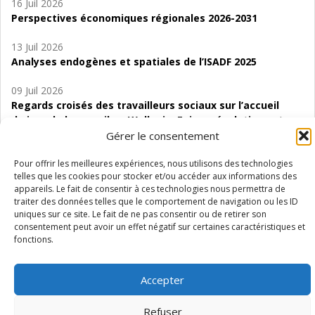
16 Juil 2026
Perspectives économiques régionales 2026-2031
13 Juil 2026
Analyses endogènes et spatiales de l’ISADF 2025
09 Juil 2026
Regards croisés des travailleurs sociaux sur l’accueil
de jour de bas seuil en Wallonie. Enjeux, évolutions et
perspectives
Gérer le consentement
06 Juil 2026
Pour offrir les meilleures expériences, nous utilisons des technologies
telles que les cookies pour stocker et/ou accéder aux informations des
Étude d’évaluabilité des Structures
appareils. Le fait de consentir à ces technologies nous permettra de
d’accompagnement à l’autocréation d’emploi (SAACE)
traiter des données telles que le comportement de navigation ou les ID
uniques sur ce site. Le fait de ne pas consentir ou de retirer son
01 Juil 2026
consentement peut avoir un effet négatif sur certaines caractéristiques et
Pénurie du personnel infirmier :quels indicateurs
fonctions.
d’offre de soins pour comprendre la situation en
Wallonie ?
Accepter
Refuser