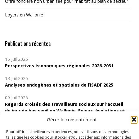
Offre foncière non urbanisée pour l’habitat au plan de secteur
Loyers en Wallonie
Publications récentes
16 Juil 2026
Perspectives économiques régionales 2026-2031
13 Juil 2026
Analyses endogènes et spatiales de l’ISADF 2025
09 Juil 2026
Regards croisés des travailleurs sociaux sur l’accueil
de jour de bas seuil en Wallonie. Enjeux, évolutions et
perspectives
Gérer le consentement
06 Juil 2026
Pour offrir les meilleures expériences, nous utilisons des technologies
Étude d’évaluabilité des Structures
telles que les cookies pour stocker et/ou accéder aux informations des