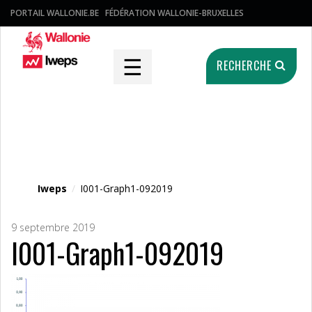
PORTAIL WALLONIE.BE
FÉDÉRATION WALLONIE-BRUXELLES
☰
RECHERCHE
Fichier média
Iweps
/
I001-Graph1-092019
9 septembre 2019
I001-Graph1-092019