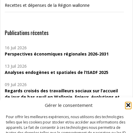
Recettes et dépenses de la Région wallonne
Publications récentes
16 Juil 2026
Perspectives économiques régionales 2026-2031
13 Juil 2026
Analyses endogènes et spatiales de l’ISADF 2025
09 Juil 2026
Regards croisés des travailleurs sociaux sur l’accueil
de jour de bas seuil en Wallonie. Enjeux, évolutions et
perspectives
Gérer le consentement
06 Juil 2026
Pour offrir les meilleures expériences, nous utilisons des technologies
Étude d’évaluabilité des Structures
telles que les cookies pour stocker et/ou accéder aux informations des
d’accompagnement à l’autocréation d’emploi (SAACE)
appareils. Le fait de consentir à ces technologies nous permettra de
traiter des données telles que le comportement de navigation ou les ID