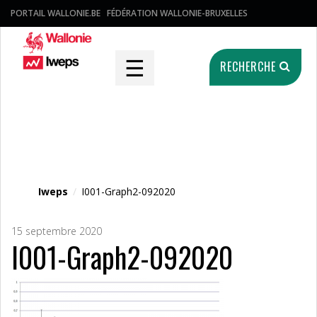
PORTAIL WALLONIE.BE
FÉDÉRATION WALLONIE-BRUXELLES
☰
RECHERCHE
Fichier média
Iweps
/
I001-Graph2-092020
15 septembre 2020
I001-Graph2-092020